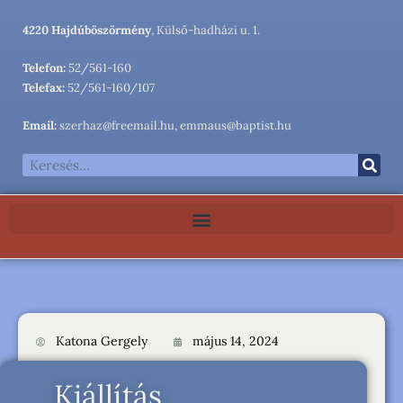
4220 Hajdúböszörmény
, Külső-hadházi u. 1.
Telefon:
52/561-160
Telefax:
52/561-160/107
Email:
szerhaz@freemail.hu, emmaus@baptist.hu
Katona Gergely
május 14, 2024
Kiállítás